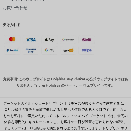
ピー
お問い合わせ
インドル
ピー
受け入れる
英ポンド
デンマー
ククロー
ネ
スイスフ
ラン
CAD
免責事項: このウェブサイトは Dolphins Bay Phuket の公式ウェブサイトではあ
オースト
りません。Triplyn Holidays のパートナー ウェブサイトです。
ラリアド
ル
韓国ウォ
プーケットのイルカショー
トリプリン ホリデーズが誇りを持って運営する は、
ン
スリル満点の冒険と家族で楽しめる世界への信頼できる入り口です。何百万人
ものお客様にご満足いただいているドルフィンズ ベイ プーケットでは、最高の
人民元
体験を専門的にキュレーションし、お客様の一日が興奮と忘れられない瞬間、
台湾
そしてシームレスな楽しみで満たされるようお手伝いします。トリプリン ホリ