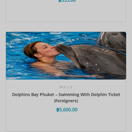
今すぐ予約
チケット
Dolphins Bay Phuket – Swimming With Dolphin Ticket
(Foreigners)
฿
5,600.00