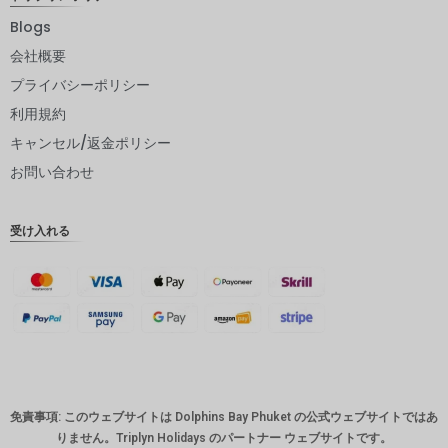
ークロー
ネ
Blogs
会社概要
日本円
プライバシーポリシー
ユーロ
利用規約
インドル
キャンセル/返金ポリシー
ピー
お問い合わせ
インドル
ピー
受け入れる
英ポンド
デンマー
ククロー
ネ
スイスフ
ラン
CAD
免責事項: このウェブサイトは Dolphins Bay Phuket の公式ウェブサイトではあ
オースト
りません。Triplyn Holidays のパートナー ウェブサイトです。
ラリアド