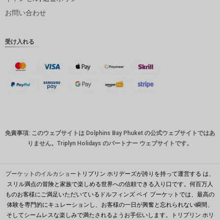
ピー
お問い合わせ
インドル
ピー
受け入れる
英ポンド
デンマー
ククロー
ネ
スイスフ
ラン
CAD
免責事項: このウェブサイトは Dolphins Bay Phuket の公式ウェブサイトではあ
オースト
りません。Triplyn Holidays のパートナー ウェブサイトです。
ラリアド
ル
韓国ウォ
プーケットのイルカショー
トリプリン ホリデーズが誇りを持って運営する は、
ン
スリル満点の冒険と家族で楽しめる世界への信頼できる入り口です。何百万人
ものお客様にご満足いただいているドルフィンズ ベイ プーケットでは、最高の
人民元
体験を専門的にキュレーションし、お客様の一日が興奮と忘れられない瞬間、
台湾
そしてシームレスな楽しみで満たされるようお手伝いします。トリプリン ホリ