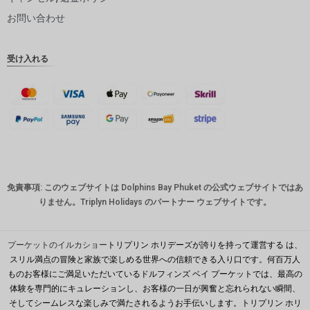
ピー
お問い合わせ
インドル
ピー
受け入れる
英ポンド
デンマー
ククロー
ネ
スイスフ
ラン
CAD
免責事項: このウェブサイトは Dolphins Bay Phuket の公式ウェブサイトではあ
オースト
りません。Triplyn Holidays のパートナー ウェブサイトです。
ラリアド
ル
韓国ウォ
プーケットのイルカショー
トリプリン ホリデーズが誇りを持って運営する は、
ン
スリル満点の冒険と家族で楽しめる世界への信頼できる入り口です。何百万人
ものお客様にご満足いただいているドルフィンズ ベイ プーケットでは、最高の
人民元
体験を専門的にキュレーションし、お客様の一日が興奮と忘れられない瞬間、
台湾
そしてシームレスな楽しみで満たされるようお手伝いします。トリプリン ホリ