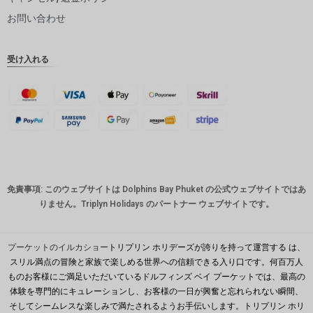
ピー
お問い合わせ
インドル
ピー
受け入れる
英ポンド
デンマー
ククロー
ネ
スイスフ
ラン
CAD
免責事項: このウェブサイトは Dolphins Bay Phuket の公式ウェブサイトではあ
オースト
りません。Triplyn Holidays のパートナー ウェブサイトです。
ラリアド
ル
韓国ウォ
プーケットのイルカショー
トリプリン ホリデーズが誇りを持って運営する は、
ン
スリル満点の冒険と家族で楽しめる世界への信頼できる入り口です。何百万人
ものお客様にご満足いただいているドルフィンズ ベイ プーケットでは、最高の
人民元
体験を専門的にキュレーションし、お客様の一日が興奮と忘れられない瞬間、
台湾
そしてシームレスな楽しみで満たされるようお手伝いします。トリプリン ホリ