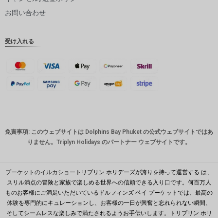
ピー
お問い合わせ
インドル
ピー
受け入れる
英ポンド
デンマー
ククロー
ネ
スイスフ
ラン
CAD
免責事項: このウェブサイトは Dolphins Bay Phuket の公式ウェブサイトではあ
オースト
りません。Triplyn Holidays のパートナー ウェブサイトです。
ラリアド
ル
韓国ウォ
プーケットのイルカショー
トリプリン ホリデーズが誇りを持って運営する は、
ン
スリル満点の冒険と家族で楽しめる世界への信頼できる入り口です。何百万人
ものお客様にご満足いただいているドルフィンズ ベイ プーケットでは、最高の
人民元
体験を専門的にキュレーションし、お客様の一日が興奮と忘れられない瞬間、
台湾
そしてシームレスな楽しみで満たされるようお手伝いします。トリプリン ホリ