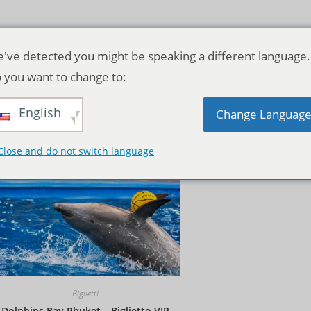
've detected you might be speaking a different language.
 you want to change to:
English
Ordinamento predefinito
Change Languag
Close and do not switch language
Biglietti
Dolphins Bay Phuket – Biglietto VIP