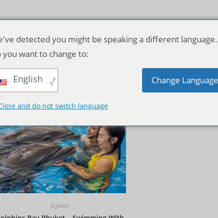
've detected you might be speaking a different language.
 you want to change to:
English
Ordinamento predefinito
Change Languag
Close and do not switch language
Biglietti
olphins Bay Phuket – Swimming With