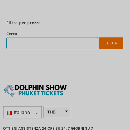
Prenota ora
Filtra per prezzo
Cerca
CERCA
Italiano
THB
ZAR
OTTIENI ASSISTENZA 24 ORE SU 24, 7 GIORNI SU 7