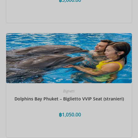
Prenota ora
Biglietti
Dolphins Bay Phuket – Biglietto VVIP Seat (stranieri)
฿
1,050.00