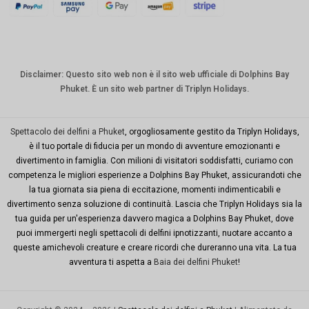
CHF
CAD
Dollaro
australia
Disclaimer: Questo sito web non è il sito web ufficiale di Dolphins Bay
no
Phuket. È un sito web partner di Triplyn Holidays.
KRW
Città di
Spettacolo dei delfini a Phuket
, orgogliosamente gestito da Triplyn Holidays,
New
è il tuo portale di fiducia per un mondo di avventure emozionanti e
York
divertimento in famiglia. Con milioni di visitatori soddisfatti, curiamo con
competenza le migliori esperienze a Dolphins Bay Phuket, assicurandoti che
TWD
la tua giornata sia piena di eccitazione, momenti indimenticabili e
Milioni di
divertimento senza soluzione di continuità. Lascia che Triplyn Holidays sia la
dollari
tua guida per un'esperienza davvero magica a Dolphins Bay Phuket, dove
puoi immergerti negli spettacoli di delfini ipnotizzanti, nuotare accanto a
Codice
queste amichevoli creature e creare ricordi che dureranno una vita. La tua
PHP
avventura ti aspetta a
Baia dei delfini Phuket
!
Dollaro
di Hong
Kong