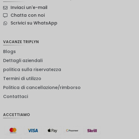
Corona
Inviaci un'e-mail
svedese
Chatta con noi
Dollaro
Scrivici su WhatsApp
neozelan
dese
NOK
VACANZE TRIPLYN
Blogs
Yen
giappon
Dettagli aziendali
ese
politica sulla riservatezza
euro
Termini di utilizzo
rupia
Politica di cancellazione/rimborso
indiana
Contattaci
IDR
Sterlina
ACCETTIAMO
inglese
Corona
danese