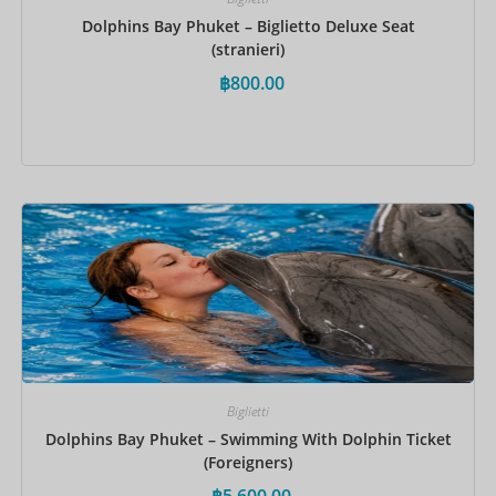
Dolphins Bay Phuket – Biglietto Deluxe Seat
(stranieri)
฿
800.00
Prenota ora
Biglietti
Dolphins Bay Phuket – Swimming With Dolphin Ticket
(Foreigners)
฿
5,600.00