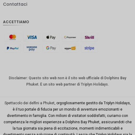
Contattaci
IDR
Sterlina
ACCETTIAMO
inglese
Corona
danese
CHF
CAD
Dollaro
australia
Disclaimer: Questo sito web non è il sito web ufficiale di Dolphins Bay
no
Phuket. È un sito web partner di Triplyn Holidays.
KRW
Città di
Spettacolo dei delfini a Phuket
, orgogliosamente gestito da Triplyn Holidays,
New
è il tuo portale di fiducia per un mondo di avventure emozionanti e
York
divertimento in famiglia. Con milioni di visitatori soddisfatti, curiamo con
competenza le migliori esperienze a Dolphins Bay Phuket, assicurandoti che
TWD
la tua giornata sia piena di eccitazione, momenti indimenticabili e
Milioni di
divertimento senza soluzione di continuità. Lascia che Triplyn Holidays sia la