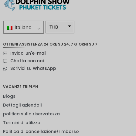
Italiano
THB
ZAR
OTTIENI ASSISTENZA 24 ORE SU 24, 7 GIORNI SU 7
Corona
Inviaci un'e-mail
svedese
Chatta con noi
Dollaro
Scrivici su WhatsApp
neozelan
dese
NOK
VACANZE TRIPLYN
Blogs
Yen
giappon
Dettagli aziendali
ese
politica sulla riservatezza
euro
Termini di utilizzo
rupia
Politica di cancellazione/rimborso
indiana