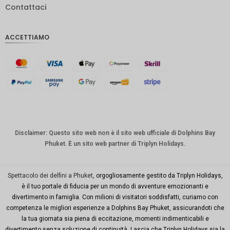
Contattaci
IDR
Sterlina
ACCETTIAMO
inglese
Corona
danese
CHF
CAD
Dollaro
australia
Disclaimer: Questo sito web non è il sito web ufficiale di Dolphins Bay
no
Phuket. È un sito web partner di Triplyn Holidays.
KRW
Città di
Spettacolo dei delfini a Phuket
, orgogliosamente gestito da Triplyn Holidays,
New
è il tuo portale di fiducia per un mondo di avventure emozionanti e
York
divertimento in famiglia. Con milioni di visitatori soddisfatti, curiamo con
competenza le migliori esperienze a Dolphins Bay Phuket, assicurandoti che
TWD
la tua giornata sia piena di eccitazione, momenti indimenticabili e
Milioni di
divertimento senza soluzione di continuità. Lascia che Triplyn Holidays sia la