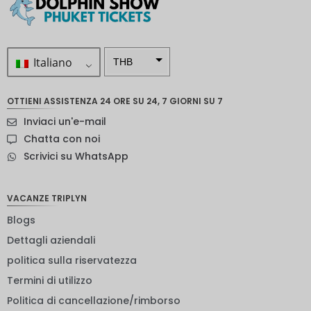
Italiano
THB
ZAR
OTTIENI ASSISTENZA 24 ORE SU 24, 7 GIORNI SU 7
Corona
Inviaci un'e-mail
svedese
Chatta con noi
Dollaro
Scrivici su WhatsApp
neozelan
dese
NOK
VACANZE TRIPLYN
Blogs
Yen
giappon
Dettagli aziendali
ese
politica sulla riservatezza
euro
Termini di utilizzo
rupia
Politica di cancellazione/rimborso
indiana