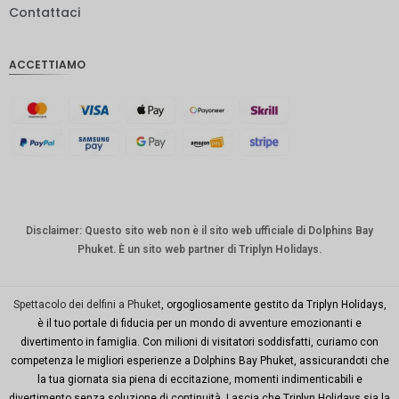
Contattaci
IDR
Sterlina
ACCETTIAMO
inglese
Corona
danese
CHF
CAD
Dollaro
australia
Disclaimer: Questo sito web non è il sito web ufficiale di Dolphins Bay
no
Phuket. È un sito web partner di Triplyn Holidays.
KRW
Città di
Spettacolo dei delfini a Phuket
, orgogliosamente gestito da Triplyn Holidays,
New
è il tuo portale di fiducia per un mondo di avventure emozionanti e
York
divertimento in famiglia. Con milioni di visitatori soddisfatti, curiamo con
competenza le migliori esperienze a Dolphins Bay Phuket, assicurandoti che
TWD
la tua giornata sia piena di eccitazione, momenti indimenticabili e
Milioni di
divertimento senza soluzione di continuità. Lascia che Triplyn Holidays sia la