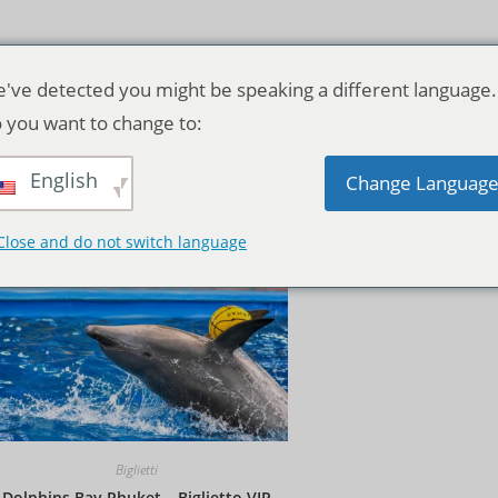
've detected you might be speaking a different language.
 you want to change to:
English
Ordinamento predefinito
Change Languag
Close and do not switch language
Biglietti
Dolphins Bay Phuket – Biglietto VIP