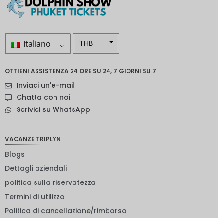
Italiano
THB
ZAR
OTTIENI ASSISTENZA 24 ORE SU 24, 7 GIORNI SU 7
Corona
Inviaci un'e-mail
svedese
Chatta con noi
Dollaro
Scrivici su WhatsApp
neozelan
dese
NOK
VACANZE TRIPLYN
Blogs
Yen
giappon
Dettagli aziendali
ese
politica sulla riservatezza
euro
Termini di utilizzo
rupia
Politica di cancellazione/rimborso
indiana