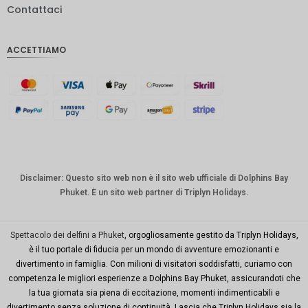
Contattaci
IDR
Sterlina
ACCETTIAMO
inglese
Corona
danese
CHF
CAD
Dollaro
australia
Disclaimer: Questo sito web non è il sito web ufficiale di Dolphins Bay
no
Phuket. È un sito web partner di Triplyn Holidays.
KRW
Città di
Spettacolo dei delfini a Phuket
, orgogliosamente gestito da Triplyn Holidays,
New
è il tuo portale di fiducia per un mondo di avventure emozionanti e
York
divertimento in famiglia. Con milioni di visitatori soddisfatti, curiamo con
competenza le migliori esperienze a Dolphins Bay Phuket, assicurandoti che
TWD
la tua giornata sia piena di eccitazione, momenti indimenticabili e
Milioni di
divertimento senza soluzione di continuità. Lascia che Triplyn Holidays sia la