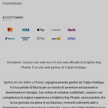
Contattaci
IDR
Sterlina
ACCETTIAMO
inglese
Corona
danese
CHF
CAD
Dollaro
australia
Disclaimer: Questo sito web non è il sito web ufficiale di Dolphins Bay
no
Phuket. È un sito web partner di Triplyn Holidays.
KRW
Città di
Spettacolo dei delfini a Phuket
, orgogliosamente gestito da Triplyn Holidays,
New
è il tuo portale di fiducia per un mondo di avventure emozionanti e
York
divertimento in famiglia. Con milioni di visitatori soddisfatti, curiamo con
competenza le migliori esperienze a Dolphins Bay Phuket, assicurandoti che
TWD
la tua giornata sia piena di eccitazione, momenti indimenticabili e
Milioni di
divertimento senza soluzione di continuità. Lascia che Triplyn Holidays sia la