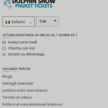
Italiano
THB
ZAR
OTTIENI ASSISTENZA 24 ORE SU 24, 7 GIORNI SU 7
Corona
Inviaci un'e-mail
svedese
Chatta con noi
Dollaro
Scrivici su WhatsApp
neozelan
dese
NOK
VACANZE TRIPLYN
Blogs
Yen
giappon
Dettagli aziendali
ese
politica sulla riservatezza
euro
Termini di utilizzo
rupia
Politica di cancellazione/rimborso
indiana