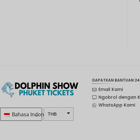
DAPATKAN BANTUAN 24
Email Kami
Ngobrol dengan 
WhatsApp Kami
Bahasa Indonesia
THB
Rp 1.0 ...
SEK