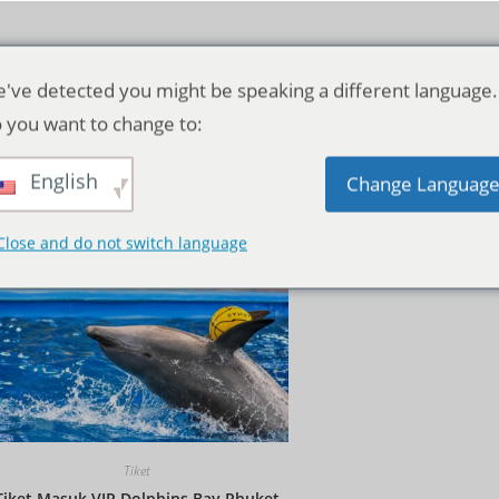
've detected you might be speaking a different language.
 you want to change to:
English
Pengurutan standar
Change Languag
Close and do not switch language
Tiket
Tiket Masuk VIP Dolphins Bay Phuket