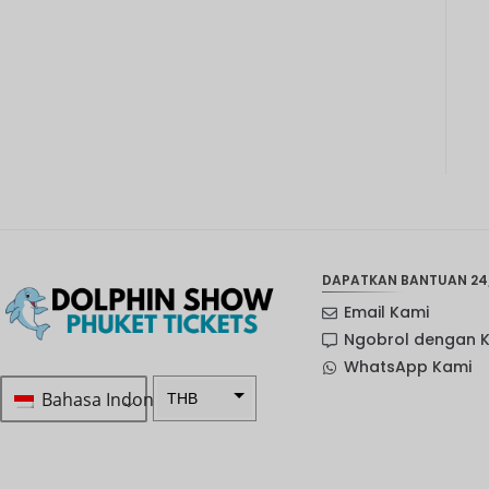
DAPATKAN BANTUAN 24
Email Kami
Ngobrol dengan 
WhatsApp Kami
Bahasa Indonesia
THB
Rp 1.0 ...
SEK