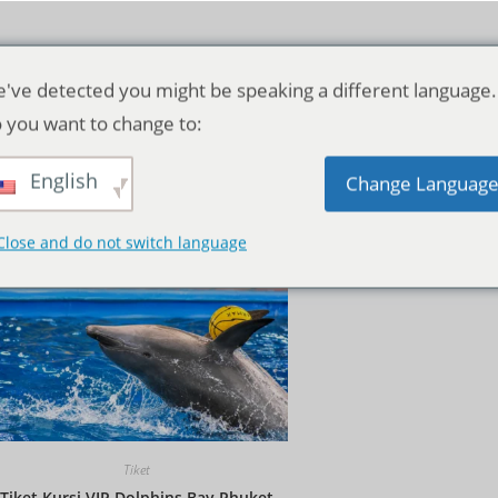
've detected you might be speaking a different language.
 you want to change to:
English
Pengurutan standar
Change Languag
Close and do not switch language
Tiket
Tiket Kursi VIP Dolphins Bay Phuket