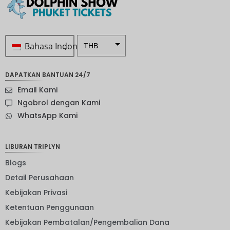
Bahasa Indonesia
THB
Rp 1.0 ...
DAPATKAN BANTUAN 24/7
SEK
Email Kami
mata
Ngobrol dengan Kami
uang
WhatsApp Kami
Selandia
Baru
Bahasa
LIBURAN TRIPLYN
Indonesi
a: NOK
Blogs
Detail Perusahaan
mata
uang
Kebijakan Privasi
JPY
Ketentuan Penggunaan
EUR
Kebijakan Pembatalan/Pengembalian Dana