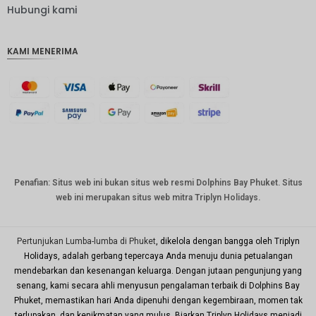
IDR
Hubungi kami
IDR
KAMI MENERIMA
mata
uang
GBP
DKK
Bahasa
Indonesi
a: CHF
mata
Penafian: Situs web ini bukan situs web resmi Dolphins Bay Phuket. Situs
uang
web ini merupakan situs web mitra Triplyn Holidays.
CAD
mata
uang
Pertunjukan Lumba-lumba di Phuket
, dikelola dengan bangga oleh Triplyn
dolar AS
Holidays, adalah gerbang tepercaya Anda menuju dunia petualangan
mendebarkan dan kesenangan keluarga. Dengan jutaan pengunjung yang
KRW
senang, kami secara ahli menyusun pengalaman terbaik di Dolphins Bay
Tahun
Phuket, memastikan hari Anda dipenuhi dengan kegembiraan, momen tak
Baru
terlupakan, dan kenikmatan yang mulus. Biarkan Triplyn Holidays menjadi