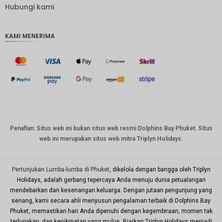
IDR
Hubungi kami
IDR
KAMI MENERIMA
mata
uang
GBP
DKK
Bahasa
Indonesi
a: CHF
mata
Penafian: Situs web ini bukan situs web resmi Dolphins Bay Phuket. Situs
uang
web ini merupakan situs web mitra Triplyn Holidays.
CAD
mata
uang
Pertunjukan Lumba-lumba di Phuket
, dikelola dengan bangga oleh Triplyn
dolar AS
Holidays, adalah gerbang tepercaya Anda menuju dunia petualangan
mendebarkan dan kesenangan keluarga. Dengan jutaan pengunjung yang
KRW
senang, kami secara ahli menyusun pengalaman terbaik di Dolphins Bay
Tahun
Phuket, memastikan hari Anda dipenuhi dengan kegembiraan, momen tak
Baru
terlupakan, dan kenikmatan yang mulus. Biarkan Triplyn Holidays menjadi