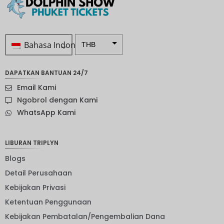
Bahasa Indonesia
THB
Rp 1.0 ...
DAPATKAN BANTUAN 24/7
SEK
Email Kami
mata
Ngobrol dengan Kami
uang
WhatsApp Kami
Selandia
Baru
Bahasa
LIBURAN TRIPLYN
Indonesi
a: NOK
Blogs
Detail Perusahaan
mata
uang
Kebijakan Privasi
JPY
Ketentuan Penggunaan
EUR
Kebijakan Pembatalan/Pengembalian Dana