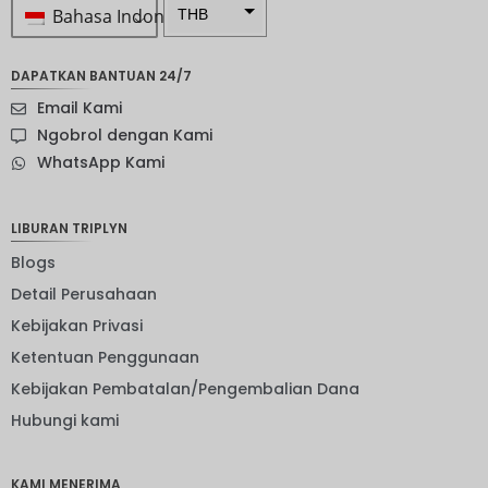
Bahasa Indonesia
THB
Rp 1.0 ...
DAPATKAN BANTUAN 24/7
SEK
Email Kami
mata
Ngobrol dengan Kami
uang
WhatsApp Kami
Selandia
Baru
Bahasa
LIBURAN TRIPLYN
Indonesi
a: NOK
Blogs
Detail Perusahaan
mata
uang
Kebijakan Privasi
JPY
Ketentuan Penggunaan
EUR
Kebijakan Pembatalan/Pengembalian Dana
IDR
Hubungi kami
IDR
KAMI MENERIMA