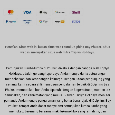
mata
uang
GBP
DKK
Bahasa
Indonesi
a: CHF
mata
Penafian: Situs web ini bukan situs web resmi Dolphins Bay Phuket. Situs
uang
web ini merupakan situs web mitra Triplyn Holidays.
CAD
mata
uang
Pertunjukan Lumba-lumba di Phuket
, dikelola dengan bangga oleh Triplyn
dolar AS
Holidays, adalah gerbang tepercaya Anda menuju dunia petualangan
mendebarkan dan kesenangan keluarga. Dengan jutaan pengunjung yang
KRW
senang, kami secara ahli menyusun pengalaman terbaik di Dolphins Bay
Tahun
Phuket, memastikan hari Anda dipenuhi dengan kegembiraan, momen tak
Baru
terlupakan, dan kenikmatan yang mulus. Biarkan Triplyn Holidays menjadi
Imlek
pemandu Anda menuju pengalaman yang benar-benar ajaib di Dolphins Bay
TWD
Phuket, tempat Anda dapat menyelami pertunjukan lumba-lumba yang
memukau, berenang bersama makhluk-makhluk yang ramah ini, dan