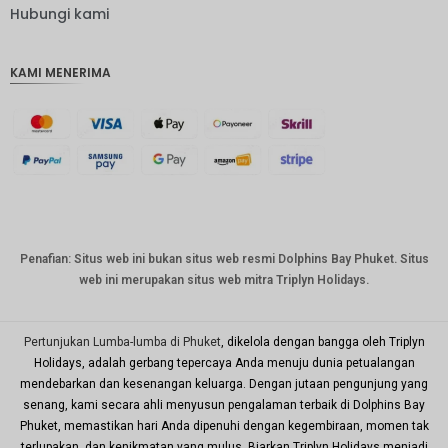
IDR
Hubungi kami
IDR
KAMI MENERIMA
mata
uang
GBP
DKK
Bahasa
Indonesi
a: CHF
mata
Penafian: Situs web ini bukan situs web resmi Dolphins Bay Phuket. Situs
uang
web ini merupakan situs web mitra Triplyn Holidays.
CAD
mata
uang
Pertunjukan Lumba-lumba di Phuket
, dikelola dengan bangga oleh Triplyn
dolar AS
Holidays, adalah gerbang tepercaya Anda menuju dunia petualangan
mendebarkan dan kesenangan keluarga. Dengan jutaan pengunjung yang
KRW
senang, kami secara ahli menyusun pengalaman terbaik di Dolphins Bay
Tahun
Phuket, memastikan hari Anda dipenuhi dengan kegembiraan, momen tak
Baru
terlupakan, dan kenikmatan yang mulus. Biarkan Triplyn Holidays menjadi