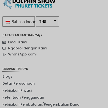
Bahasa Indonesia
THB
Rp 1.0 ...
DAPATKAN BANTUAN 24/7
SEK
Email Kami
mata
Ngobrol dengan Kami
uang
WhatsApp Kami
Selandia
Baru
Bahasa
LIBURAN TRIPLYN
Indonesi
a: NOK
Blogs
Detail Perusahaan
mata
uang
Kebijakan Privasi
JPY
Ketentuan Penggunaan
EUR
Kebijakan Pembatalan/Pengembalian Dana