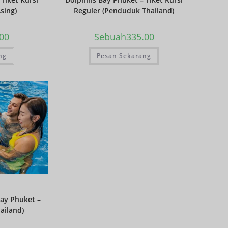
sing)
Reguler (Penduduk Thailand)
mata
uang
GBP
.00
Sebuah
335.00
DKK
ng
Pesan Sekarang
Bahasa
Indonesi
a: CHF
mata
uang
CAD
mata
uang
dolar AS
KRW
Tahun
Baru
ay Phuket –
Imlek
ailand)
TWD