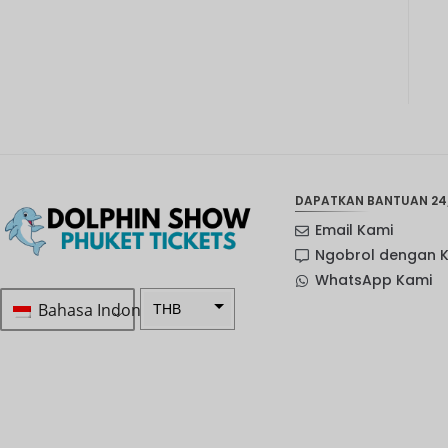
DAPATKAN BANTUAN 24
Email Kami
Ngobrol dengan 
WhatsApp Kami
Bahasa Indonesia
THB
Rp 1.0 ...
SEK
mata
uang