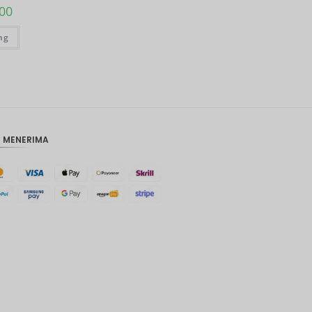
.00
MYR
ng
Bahasa
Indonesi
a: PHP
HKD
SGD
I MENERIMA
Dolar
Amerika