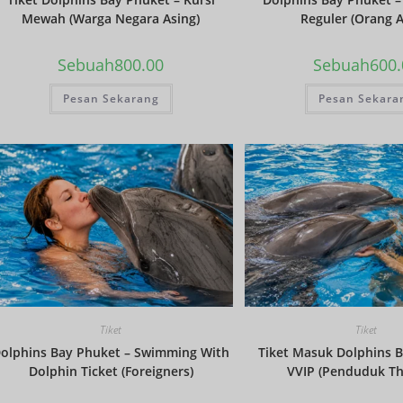
Mewah (Warga Negara Asing)
Reguler (Orang A
Sebuah
800.00
Sebuah
600
Pesan Sekarang
Pesan Sekara
Tiket
Tiket
olphins Bay Phuket – Swimming With
Tiket Masuk Dolphins B
Dolphin Ticket (Foreigners)
VVIP (Penduduk Th