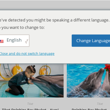
've detected you might be speaking a different language.
 you want to change to:
English
Pengurutan standar
Change Languag
Close and do not switch language
Tiket
Tiket
Tiket Dolphins Bay Phuket – Kursi
Dolphins Bay Phuket – 