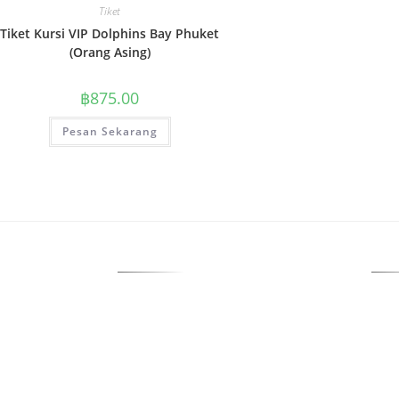
Tiket
Tiket Kursi VIP Dolphins Bay Phuket
(Orang Asing)
฿
875.00
Pesan Sekarang
/7
LIBURAN TRIPLYN
KAM
Blogs
Kami
Detail Perusahaan
Kebijakan Privasi
Ketentuan Penggunaan
Kebijakan