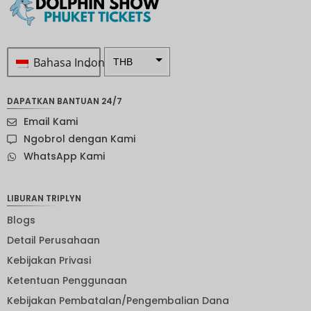
Bahasa Indonesia
THB
Rp 1.0 ...
DAPATKAN BANTUAN 24/7
SEK
Email Kami
mata
Ngobrol dengan Kami
uang
WhatsApp Kami
Selandia
Baru
Bahasa
LIBURAN TRIPLYN
Indonesi
a: NOK
Blogs
Detail Perusahaan
mata
uang
Kebijakan Privasi
JPY
Ketentuan Penggunaan
EUR
Kebijakan Pembatalan/Pengembalian Dana