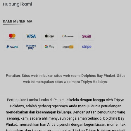
IDR
Hubungi kami
IDR
KAMI MENERIMA
mata
uang
GBP
DKK
Bahasa
Indonesi
a: CHF
mata
Penafian: Situs web ini bukan situs web resmi Dolphins Bay Phuket. Situs
uang
web ini merupakan situs web mitra Triplyn Holidays.
CAD
mata
uang
Pertunjukan Lumba-lumba di Phuket
, dikelola dengan bangga oleh Triplyn
dolar AS
Holidays, adalah gerbang tepercaya Anda menuju dunia petualangan
mendebarkan dan kesenangan keluarga. Dengan jutaan pengunjung yang
KRW
senang, kami secara ahli menyusun pengalaman terbaik di Dolphins Bay
Tahun
Phuket, memastikan hari Anda dipenuhi dengan kegembiraan, momen tak
Baru
terlupakan, dan kenikmatan yang mulus. Biarkan Triplyn Holidays menjadi