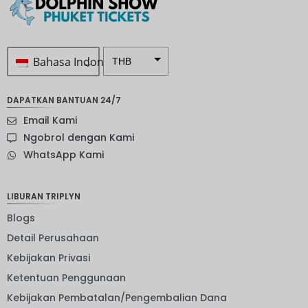
Bahasa Indonesia
THB
Rp 1.0 ...
DAPATKAN BANTUAN 24/7
SEK
Email Kami
mata
Ngobrol dengan Kami
uang
WhatsApp Kami
Selandia
Baru
Bahasa
LIBURAN TRIPLYN
Indonesi
a: NOK
Blogs
Detail Perusahaan
mata
uang
Kebijakan Privasi
JPY
Ketentuan Penggunaan
EUR
Kebijakan Pembatalan/Pengembalian Dana