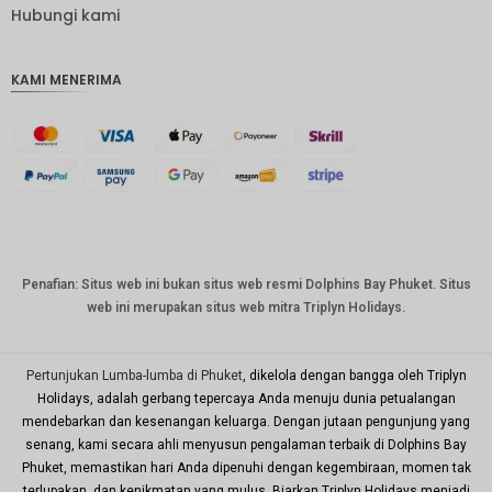
IDR
Hubungi kami
IDR
KAMI MENERIMA
mata
uang
GBP
DKK
Bahasa
Indonesi
a: CHF
mata
Penafian: Situs web ini bukan situs web resmi Dolphins Bay Phuket. Situs
uang
web ini merupakan situs web mitra Triplyn Holidays.
CAD
mata
uang
Pertunjukan Lumba-lumba di Phuket
, dikelola dengan bangga oleh Triplyn
dolar AS
Holidays, adalah gerbang tepercaya Anda menuju dunia petualangan
mendebarkan dan kesenangan keluarga. Dengan jutaan pengunjung yang
KRW
senang, kami secara ahli menyusun pengalaman terbaik di Dolphins Bay
Tahun
Phuket, memastikan hari Anda dipenuhi dengan kegembiraan, momen tak
Baru
terlupakan, dan kenikmatan yang mulus. Biarkan Triplyn Holidays menjadi