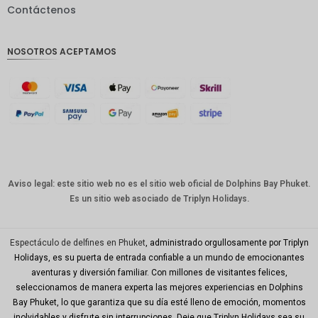
Contáctenos
GBP
Corona
NOSOTROS ACEPTAMOS
danesa
franco
suizo
CANALL
A
Dólar
australia
no
Aviso legal: este sitio web no es el sitio web oficial de Dolphins Bay Phuket.
Es un sitio web asociado de Triplyn Holidays.
Won
coreano
Año
Espectáculo de delfines en Phuket
, administrado orgullosamente por Triplyn
Nuevo
Holidays, es su puerta de entrada confiable a un mundo de emocionantes
Chino
aventuras y diversión familiar. Con millones de visitantes felices,
seleccionamos de manera experta las mejores experiencias en Dolphins
Día
Mundial
Bay Phuket, lo que garantiza que su día esté lleno de emoción, momentos
del Golfo
inolvidables y disfrute sin interrupciones. Deje que Triplyn Holidays sea su