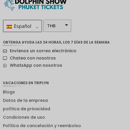
Español
THB
ZAR
OBTENGA AYUDA LAS 24 HORAS, LOS 7 DÍAS DE LA SEMANA
Corona
Envíenos un correo electrónico
sueca
Chatea con nosotros
Dólar
WhatsApp con nosotros
neozelan
dés
Corona
VACACIONES EN TRIPLYN
noruega
Blogs
Guay
Datos de la empresa
EUR
política de privacidad
Condiciones de uso
INR
Política de cancelación y reembolso
IDR