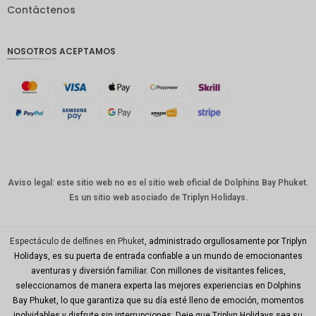
Contáctenos
GBP
Corona
NOSOTROS ACEPTAMOS
danesa
franco
suizo
CANALL
A
Dólar
australia
no
Aviso legal: este sitio web no es el sitio web oficial de Dolphins Bay Phuket.
Es un sitio web asociado de Triplyn Holidays.
Won
coreano
Año
Espectáculo de delfines en Phuket
, administrado orgullosamente por Triplyn
Nuevo
Holidays, es su puerta de entrada confiable a un mundo de emocionantes
Chino
aventuras y diversión familiar. Con millones de visitantes felices,
seleccionamos de manera experta las mejores experiencias en Dolphins
Día
Mundial
Bay Phuket, lo que garantiza que su día esté lleno de emoción, momentos
del Golfo
inolvidables y disfrute sin interrupciones. Deje que Triplyn Holidays sea su