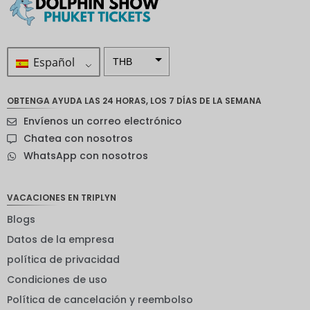
Español
THB
ZAR
OBTENGA AYUDA LAS 24 HORAS, LOS 7 DÍAS DE LA SEMANA
Corona
Envíenos un correo electrónico
sueca
Chatea con nosotros
Dólar
WhatsApp con nosotros
neozelan
dés
Corona
VACACIONES EN TRIPLYN
noruega
Blogs
Guay
Datos de la empresa
EUR
política de privacidad
Condiciones de uso
INR
Política de cancelación y reembolso
IDR