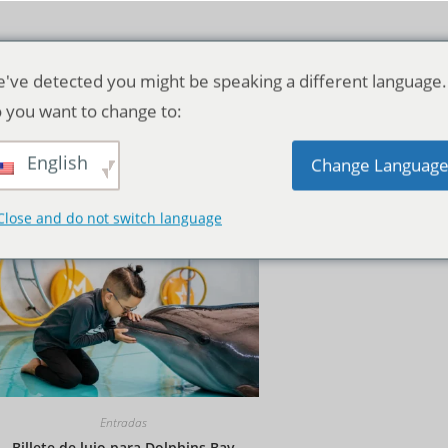
've detected you might be speaking a different language.
 you want to change to:
English
Orden predeterminado
Change Languag
Close and do not switch language
Entradas
Billete de lujo para Dolphins Bay