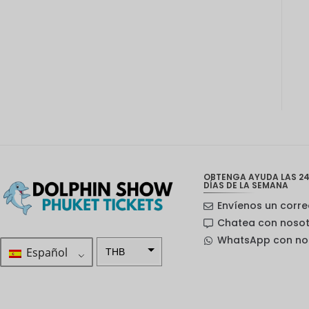
OBTENGA AYUDA LAS 24
DÍAS DE LA SEMANA
Envíenos un corre
Chatea con noso
WhatsApp con no
Español
THB
ZAR
Corona