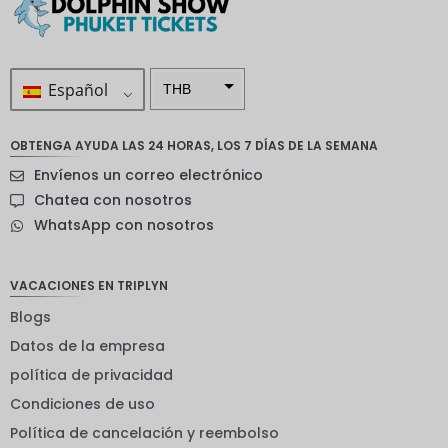
Español
THB
ZAR
OBTENGA AYUDA LAS 24 HORAS, LOS 7 DÍAS DE LA SEMANA
Corona
Envíenos un correo electrónico
sueca
Chatea con nosotros
Dólar
WhatsApp con nosotros
neozelan
dés
Corona
VACACIONES EN TRIPLYN
noruega
Blogs
Guay
Datos de la empresa
EUR
política de privacidad
Condiciones de uso
INR
Política de cancelación y reembolso
IDR