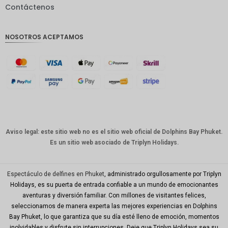
Contáctenos
GBP
Corona
NOSOTROS ACEPTAMOS
danesa
franco
suizo
CANALL
A
Dólar
australia
no
Aviso legal: este sitio web no es el sitio web oficial de Dolphins Bay Phuket.
Es un sitio web asociado de Triplyn Holidays.
Won
coreano
Año
Espectáculo de delfines en Phuket
, administrado orgullosamente por Triplyn
Nuevo
Holidays, es su puerta de entrada confiable a un mundo de emocionantes
Chino
aventuras y diversión familiar. Con millones de visitantes felices,
seleccionamos de manera experta las mejores experiencias en Dolphins
Día
Mundial
Bay Phuket, lo que garantiza que su día esté lleno de emoción, momentos
del Golfo
inolvidables y disfrute sin interrupciones. Deje que Triplyn Holidays sea su