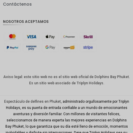
Contáctenos
GBP
Corona
NOSOTROS ACEPTAMOS
danesa
franco
suizo
CANALL
A
Dólar
australia
no
Aviso legal: este sitio web no es el sitio web oficial de Dolphins Bay Phuket.
Es un sitio web asociado de Triplyn Holidays.
Won
coreano
Año
Espectáculo de delfines en Phuket
, administrado orgullosamente por Triplyn
Nuevo
Holidays, es su puerta de entrada confiable a un mundo de emocionantes
Chino
aventuras y diversión familiar. Con millones de visitantes felices,
seleccionamos de manera experta las mejores experiencias en Dolphins
Día
Mundial
Bay Phuket, lo que garantiza que su día esté lleno de emoción, momentos
del Golfo
inolvidables y disfrute sin interrupciones. Deje que Triplyn Holidays sea su