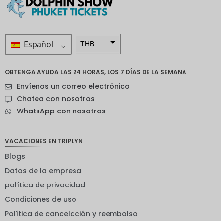
Español
THB
ZAR
OBTENGA AYUDA LAS 24 HORAS, LOS 7 DÍAS DE LA SEMANA
Corona
Envíenos un correo electrónico
sueca
Chatea con nosotros
Dólar
WhatsApp con nosotros
neozelan
dés
Corona
VACACIONES EN TRIPLYN
noruega
Blogs
Guay
Datos de la empresa
EUR
política de privacidad
Condiciones de uso
INR
Política de cancelación y reembolso
IDR