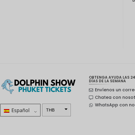
OBTENGA AYUDA LAS 24
DÍAS DE LA SEMANA
Envíenos un corre
Chatea con noso
WhatsApp con no
Español
THB
ZAR
Corona