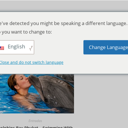
've detected you might be speaking a different language.
 you want to change to:
English
Orden predeterminado
Change Languag
Close and do not switch language
Entradas
olphins Bay Phuket – Swimming With