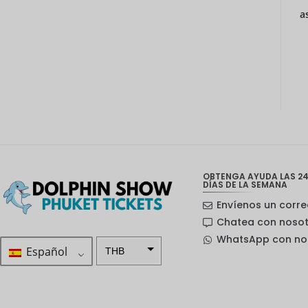
a
OBTENGA AYUDA LAS 24
DÍAS DE LA SEMANA
Envíenos un corre
Chatea con noso
WhatsApp con no
Español
THB
ZAR
Corona