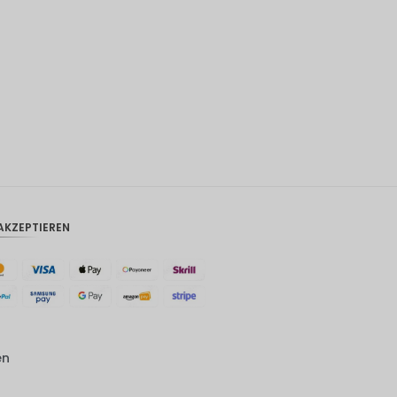
CAD
AUD
Südkore
anischer
Won
Chinesis
cher
Yuan
TWD
AKZEPTIEREN
MYR
PHP
HKD
SGD
en
USD