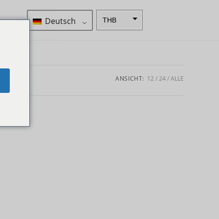
Deutsch
THB
ZAR
SEK
NZD
ANSICHT:
12
24
ALLE
e
NOK
JPY
EUR
INR
IDR
GBP
DKK
CHF