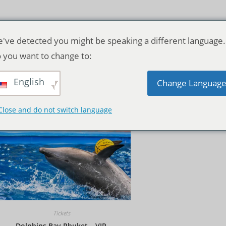
've detected you might be speaking a different language.
 you want to change to:
English
Standardsortierung
Change Languag
Close and do not switch language
Tickets
Dolphins Bay Phuket – VIP-