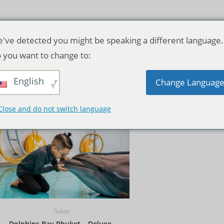
've detected you might be speaking a different language.
 you want to change to:
English
Standardsortierung
Change Languag
Close and do not switch language
Tickets
Dolphins Bay Phuket – Deluxe-