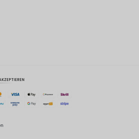
CAD
AUD
Südkore
anischer
Won
Chinesis
cher
Yuan
TWD
AKZEPTIEREN
MYR
PHP
HKD
SGD
en
USD