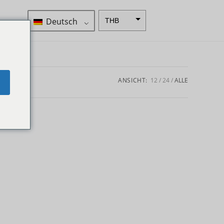
Deutsch
THB
ZAR
SEK
NZD
ANSICHT:
12
24
ALLE
e
NOK
JPY
EUR
INR
IDR
GBP
DKK
CHF