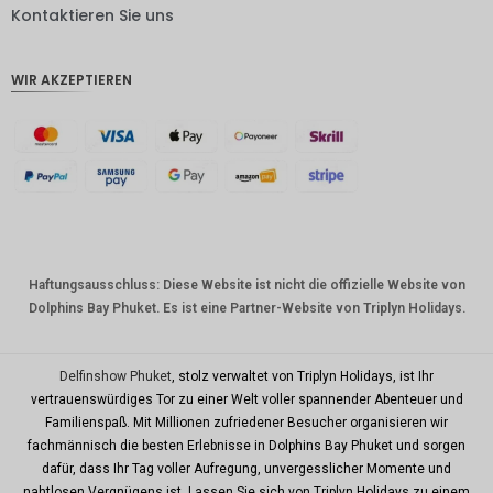
DKK
Kontaktieren Sie uns
CHF
WIR AKZEPTIEREN
CAD
AUD
Südkore
anischer
Won
Chinesis
cher
Yuan
Haftungsausschluss: Diese Website ist nicht die offizielle Website von
Dolphins Bay Phuket. Es ist eine Partner-Website von Triplyn Holidays.
TWD
MYR
Delfinshow Phuket
, stolz verwaltet von Triplyn Holidays, ist Ihr
PHP
vertrauenswürdiges Tor zu einer Welt voller spannender Abenteuer und
Familienspaß. Mit Millionen zufriedener Besucher organisieren wir
HKD
fachmännisch die besten Erlebnisse in Dolphins Bay Phuket und sorgen
SGD
dafür, dass Ihr Tag voller Aufregung, unvergesslicher Momente und
nahtlosen Vergnügens ist. Lassen Sie sich von Triplyn Holidays zu einem