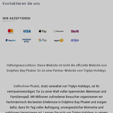
DKK
Kontaktieren Sie uns
CHF
WIR AKZEPTIEREN
CAD
AUD
Südkore
anischer
Won
Chinesis
cher
Yuan
Haftungsausschluss: Diese Website ist nicht die offizielle Website von
Dolphins Bay Phuket. Es ist eine Partner-Website von Triplyn Holidays.
TWD
MYR
Delfinshow Phuket
, stolz verwaltet von Triplyn Holidays, ist Ihr
PHP
vertrauenswürdiges Tor zu einer Welt voller spannender Abenteuer und
Familienspaß. Mit Millionen zufriedener Besucher organisieren wir
HKD
fachmännisch die besten Erlebnisse in Dolphins Bay Phuket und sorgen
SGD
dafür, dass Ihr Tag voller Aufregung, unvergesslicher Momente und
nahtlosen Vergnügens ist. Lassen Sie sich von Triplyn Holidays zu einem