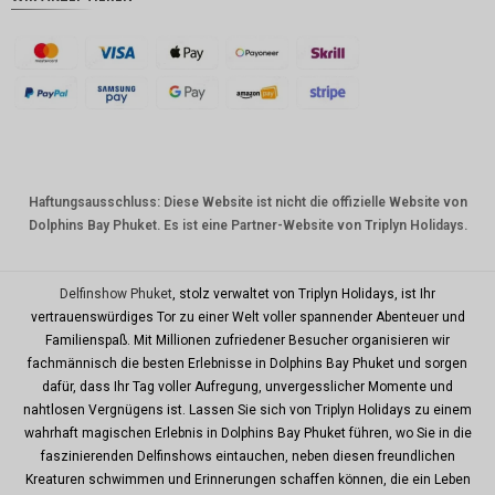
AUD
Südkore
anischer
Won
Chinesis
cher
Yuan
Haftungsausschluss: Diese Website ist nicht die offizielle Website von
Dolphins Bay Phuket. Es ist eine Partner-Website von Triplyn Holidays.
TWD
MYR
Delfinshow Phuket
, stolz verwaltet von Triplyn Holidays, ist Ihr
PHP
vertrauenswürdiges Tor zu einer Welt voller spannender Abenteuer und
Familienspaß. Mit Millionen zufriedener Besucher organisieren wir
HKD
fachmännisch die besten Erlebnisse in Dolphins Bay Phuket und sorgen
SGD
dafür, dass Ihr Tag voller Aufregung, unvergesslicher Momente und
nahtlosen Vergnügens ist. Lassen Sie sich von Triplyn Holidays zu einem
USD
wahrhaft magischen Erlebnis in Dolphins Bay Phuket führen, wo Sie in die
faszinierenden Delfinshows eintauchen, neben diesen freundlichen
Kreaturen schwimmen und Erinnerungen schaffen können, die ein Leben