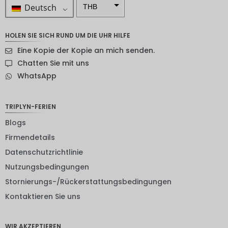
Deutsch
THB
ZAR
HOLEN SIE SICH RUND UM DIE UHR HILFE
SEK
Eine Kopie der Kopie an mich senden.
NZD
Chatten Sie mit uns
WhatsApp
NOK
JPY
TRIPLYN-FERIEN
EUR
Blogs
INR
Firmendetails
Datenschutzrichtlinie
IDR
Nutzungsbedingungen
GBP
Stornierungs-/Rückerstattungsbedingungen
DKK
Kontaktieren Sie uns
CHF
WIR AKZEPTIEREN
CAD