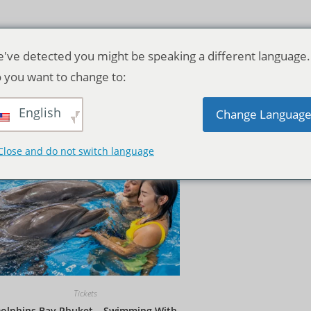
've detected you might be speaking a different language.
 you want to change to:
English
Standardsortierung
Change Languag
Close and do not switch language
Tickets
olphins Bay Phuket – Swimming With