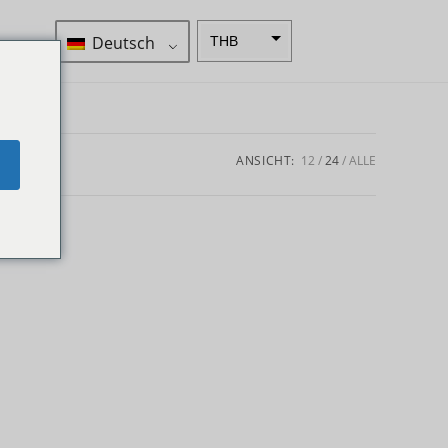
Deutsch
THB
ZAR
SEK
NZD
ANSICHT:
12
24
ALLE
e
NOK
JPY
EUR
INR
IDR
GBP
DKK
CHF