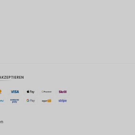
CAD
AUD
Südkore
anischer
Won
Chinesis
cher
Yuan
TWD
AKZEPTIEREN
MYR
PHP
HKD
SGD
en
USD