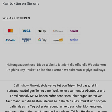
DKK
Kontaktieren Sie uns
CHF
WIR AKZEPTIEREN
CAD
AUD
Südkore
anischer
Won
Chinesis
cher
Yuan
Haftungsausschluss: Diese Website ist nicht die offizielle Website von
Dolphins Bay Phuket. Es ist eine Partner-Website von Triplyn Holidays.
TWD
MYR
Delfinshow Phuket
, stolz verwaltet von Triplyn Holidays, ist Ihr
PHP
vertrauenswürdiges Tor zu einer Welt voller spannender Abenteuer und
Familienspaß. Mit Millionen zufriedener Besucher organisieren wir
HKD
fachmännisch die besten Erlebnisse in Dolphins Bay Phuket und sorgen
SGD
dafür, dass Ihr Tag voller Aufregung, unvergesslicher Momente und
nahtlosen Vergnügens ist. Lassen Sie sich von Triplyn Holidays zu einem