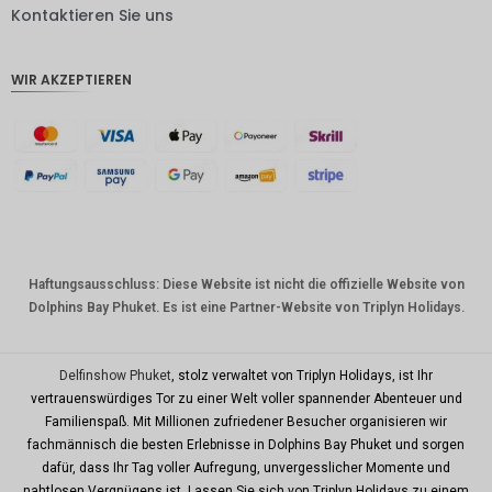
DKK
Kontaktieren Sie uns
CHF
WIR AKZEPTIEREN
CAD
AUD
Südkore
anischer
Won
Chinesis
cher
Yuan
Haftungsausschluss: Diese Website ist nicht die offizielle Website von
Dolphins Bay Phuket. Es ist eine Partner-Website von Triplyn Holidays.
TWD
MYR
Delfinshow Phuket
, stolz verwaltet von Triplyn Holidays, ist Ihr
PHP
vertrauenswürdiges Tor zu einer Welt voller spannender Abenteuer und
Familienspaß. Mit Millionen zufriedener Besucher organisieren wir
HKD
fachmännisch die besten Erlebnisse in Dolphins Bay Phuket und sorgen
SGD
dafür, dass Ihr Tag voller Aufregung, unvergesslicher Momente und
nahtlosen Vergnügens ist. Lassen Sie sich von Triplyn Holidays zu einem