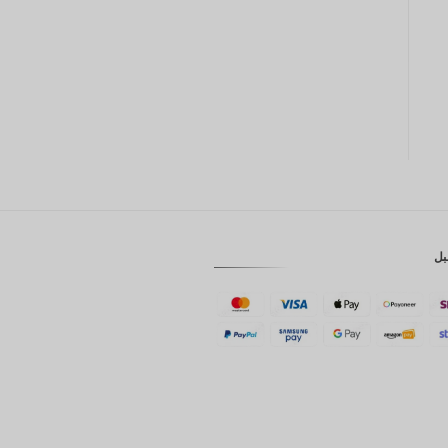
GBP
كرونة
دانمركية
فرنك
سويسري
كاد
الدولار
الاسترالي
بل
وون
كوري
جنوبي
يوان
صيني
تايوان
رينغيت
ماليزي