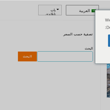
العربية
بات
تايلاندي
We
زار
D
كرونة
تصفية حسب السعر
سويدية
ع
الدولار
البحث
النيوزيلند
ي
البحث
كرونة
نرويجية
ين يابانى
يورو
روبية
هندية
روبية
إندونيسية