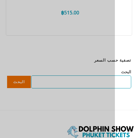
฿
515.00
احجز الآن
سب السعر
البحث