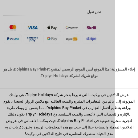
إندونيسية
نحن نقبل
GBP
كرونة
دانمركية
فرنك
سويسري
كاد
الدولار
إخلاء المسؤولية: هذا الموقع ليس الموقع الرسمي لمنتجع Dolphins Bay Phuket، بل هو
الاسترالي
موقع شريك لشركة Triplyn Holidays.
وون
كوري
جنوبي
افين في بوكيت
، التي تديرها بفخر شركة Triplyn Holidays، هي بوابتك
الم من المغامرات المثيرة والمتعة العائلية. مع ملايين الزوار السعداء، نقوم
يوان
ببراعة بتنظيم أفضل التجارب في Dolphins Bay Phuket، مما يضمن أن يومك مليء
صيني
بالإثارة واللحظات التي لا تُنسى والمتعة السلسة. دع Triplyn Holidays تكون دليلك
تايوان
لتجربة سحرية حقيقية في Dolphins Bay Phuket، حيث يمكنك الانغماس في عروض
ذهلة والسباحة جنبًا إلى جنب مع هذه المخلوقات الودودة وخلق ذكريات تدوم
رينغيت
مدى الحياة. تنتظرك المغامرة في
خليج الدلافين في بوكيت
!
ماليزي