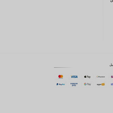
GBP
كرونة
دانمركية
فرنك
سويسري
كاد
الدولار
الاسترالي
بل
وون
كوري
جنوبي
يوان
صيني
تايوان
رينغيت
ماليزي