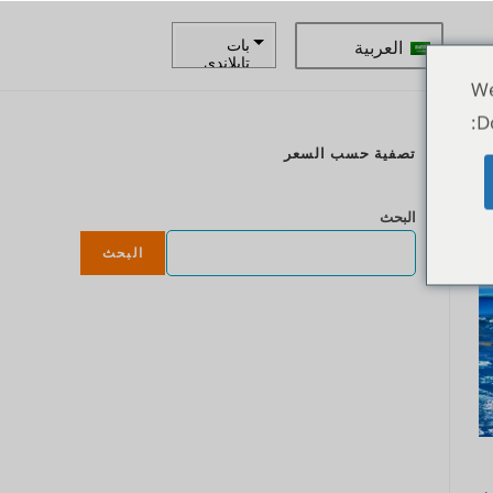
العربية
بات
تايلاندي
We
زار
D
كرونة
تصفية حسب السعر
سويدية
ع
الدولار
البحث
النيوزيلند
ي
البحث
كرونة
نرويجية
ين يابانى
يورو
روبية
هندية
روبية
إندونيسية
للمقيمين