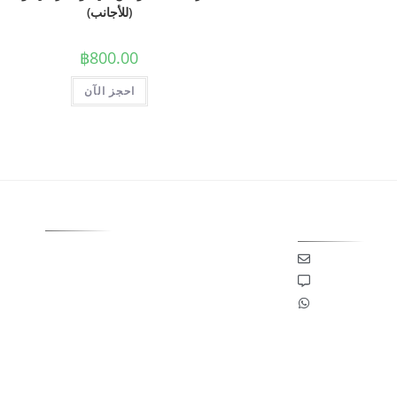
التذاكر
تذكرة مقعد ديلوكس في دولفينز باي بوكيت
(للأجانب)
฿
800.00
احجز الآن
لساعة طوال أيام
عطلات تريبلين
نحن نق
Blogs
لبريد الإلكتروني
تفاصيل الشركة
الدردشة معنا
سياسة الخصوصية
ا عبر الواتساب
شروط الاستخدام