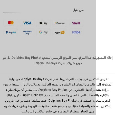
إندونيسية
نحن نقبل
GBP
كرونة
دانمركية
فرنك
سويسري
كاد
الدولار
إخلاء المسؤولية: هذا الموقع ليس الموقع الرسمي لمنتجع Dolphins Bay Phuket، بل هو
الاسترالي
موقع شريك لشركة Triplyn Holidays.
وون
كوري
جنوبي
افين في بوكيت
، التي تديرها بفخر شركة Triplyn Holidays، هي بوابتك
الم من المغامرات المثيرة والمتعة العائلية. مع ملايين الزوار السعداء، نقوم
يوان
ببراعة بتنظيم أفضل التجارب في Dolphins Bay Phuket، مما يضمن أن يومك مليء
صيني
بالإثارة واللحظات التي لا تُنسى والمتعة السلسة. دع Triplyn Holidays تكون دليلك
تايوان
لتجربة سحرية حقيقية في Dolphins Bay Phuket، حيث يمكنك الانغماس في عروض
ذهلة والسباحة جنبًا إلى جنب مع هذه المخلوقات الودودة وخلق ذكريات تدوم
رينغيت
مدى الحياة. تنتظرك المغامرة في
خليج الدلافين في بوكيت
!
ماليزي