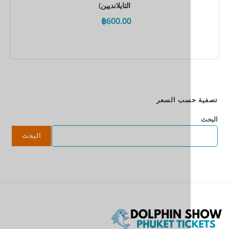
التايلانديين)
฿
600.00
احجز الآن
سب السعر
البحث