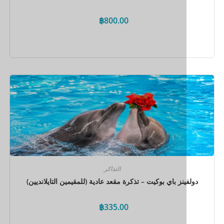
฿
800.00
احجز الآن
التذاكر
ينز باي بوكيت – تذكرة مقعد عادية (للمقيمين التايلانديين)
฿
335.00