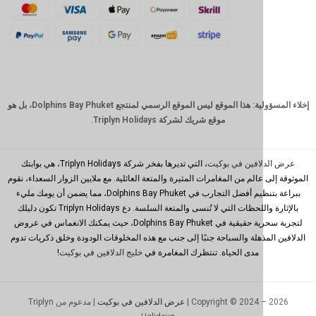
كرونة
دانمركية
فرنك
سويسري
كاد
الدولار
إخلاء المسؤولية: هذا الموقع ليس الموقع الرسمي لمنتجع Dolphins Bay Phuket، بل هو
الاسترالي
موقع شريك لشركة Triplyn Holidays.
وون
كوري
جنوبي
افين في بوكيت
، التي تديرها بفخر شركة Triplyn Holidays، هي بوابتك
الم من المغامرات المثيرة والمتعة العائلية. مع ملايين الزوار السعداء، نقوم
يوان
ببراعة بتنظيم أفضل التجارب في Dolphins Bay Phuket، مما يضمن أن يومك مليء
صيني
بالإثارة واللحظات التي لا تُنسى والمتعة السلسة. دع Triplyn Holidays تكون دليلك
تايوان
لتجربة سحرية حقيقية في Dolphins Bay Phuket، حيث يمكنك الانغماس في عروض
ذهلة والسباحة جنبًا إلى جنب مع هذه المخلوقات الودودة وخلق ذكريات تدوم
رينغيت
مدى الحياة. تنتظرك المغامرة في
خليج الدلافين في بوكيت
!
ماليزي
بي اتش
بي
Copyright © 2024 –
عرض الدلافين في بوكيت
| مدعوم من Triplyn