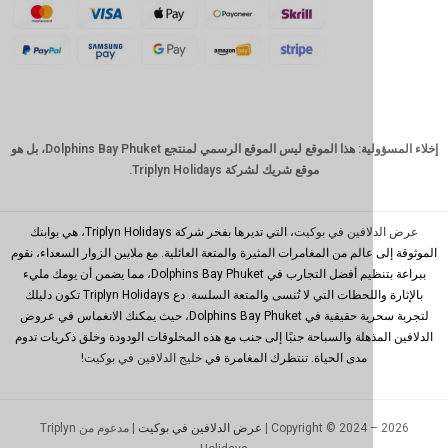
كرونة
دانمركية
فرنك
سويسري
كاد
الدولار
إخلاء المسؤولية: هذا الموقع ليس الموقع الرسمي لمنتجع Dolphins Bay Phuket، بل هو
الاسترالي
موقع شريك لشركة Triplyn Holidays.
وون
كوري
جنوبي
افين في بوكيت
، التي تديرها بفخر شركة Triplyn Holidays، هي بوابتك
الم من المغامرات المثيرة والمتعة العائلية. مع ملايين الزوار السعداء، نقوم
يوان
ببراعة بتنظيم أفضل التجارب في Dolphins Bay Phuket، مما يضمن أن يومك مليء
صيني
بالإثارة واللحظات التي لا تُنسى والمتعة السلسة. دع Triplyn Holidays تكون دليلك
تايوان
لتجربة سحرية حقيقية في Dolphins Bay Phuket، حيث يمكنك الانغماس في عروض
ذهلة والسباحة جنبًا إلى جنب مع هذه المخلوقات الودودة وخلق ذكريات تدوم
رينغيت
مدى الحياة. تنتظرك المغامرة في
خليج الدلافين في بوكيت
!
ماليزي
بي اتش
بي
Copyright © 2024 –
عرض الدلافين في بوكيت
| مدعوم من Triplyn