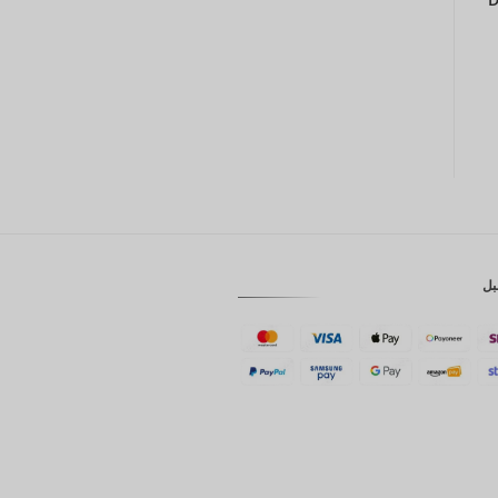
GBP
كرونة
دانمركية
فرنك
سويسري
كاد
الدولار
الاسترالي
بل
وون
كوري
جنوبي
يوان
صيني
تايوان
رينغيت
ماليزي