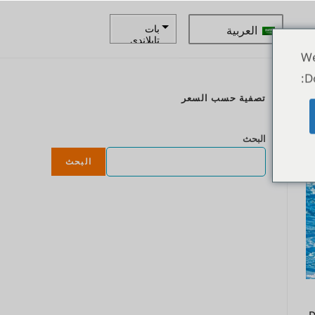
العربية
بات
تايلاندي
We
زار
D
كرونة
تصفية حسب السعر
سويدية
ع
الدولار
البحث
النيوزيلند
ي
البحث
كرونة
نرويجية
ين يابانى
يورو
روبية
هندية
روبية
إندونيسية
D