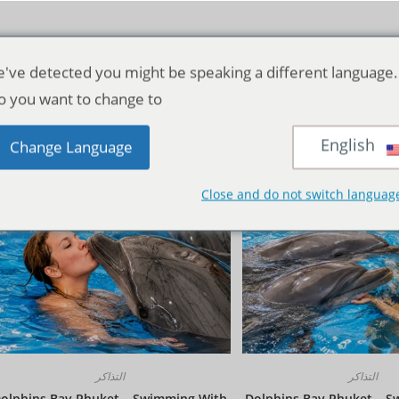
've detected you might be speaking a different language.
o you want to change to:
English
منظر:
12
24
الجمي
Change Language
Close and do not switch languag
التذاكر
التذاكر
olphins Bay Phuket – Swimming With
Dolphins Bay Phuket – 