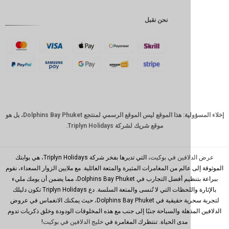
إندونيسية
نحن نقبل
GBP
كرونة
دانمركية
فرنك
سويسري
كاد
الدولار
إخلاء المسؤولية: هذا الموقع ليس الموقع الرسمي لمنتجع Dolphins Bay Phuket، بل هو
الاسترالي
موقع شريك لشركة Triplyn Holidays.
وون
كوري
جنوبي
افين في بوكيت
، التي تديرها بفخر شركة Triplyn Holidays، هي بوابتك
الم من المغامرات المثيرة والمتعة العائلية. مع ملايين الزوار السعداء، نقوم
يوان
ببراعة بتنظيم أفضل التجارب في Dolphins Bay Phuket، مما يضمن أن يومك مليء
صيني
بالإثارة واللحظات التي لا تُنسى والمتعة السلسة. دع Triplyn Holidays تكون دليلك
تايوان
لتجربة سحرية حقيقية في Dolphins Bay Phuket، حيث يمكنك الانغماس في عروض
ذهلة والسباحة جنبًا إلى جنب مع هذه المخلوقات الودودة وخلق ذكريات تدوم
رينغيت
مدى الحياة. تنتظرك المغامرة في
خليج الدلافين في بوكيت
!
ماليزي