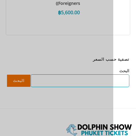
(Foreigners)
฿
5,600.00
احجز الآن
سب السعر
البحث